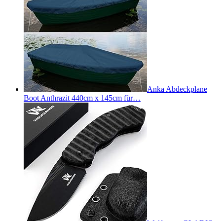
Anka Abdeckplane
Boot Anthrazit 440cm x 145cm für…