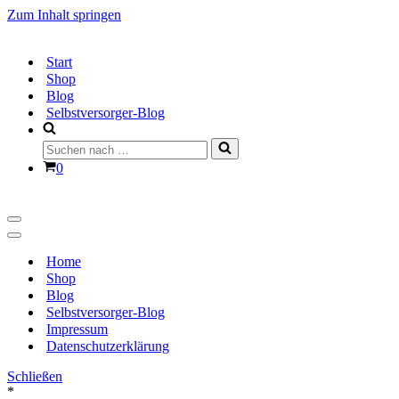
Zum Inhalt springen
Start
Shop
Blog
Selbstversorger-Blog
Suchen
nach …
Warenkorb
0
Navigationsmenü
Navigationsmenü
Home
Shop
Blog
Selbstversorger-Blog
Impressum
Datenschutzerklärung
Schließen
*