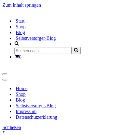
Zum Inhalt springen
Start
Shop
Blog
Selbstversorger-Blog
Suchen
nach …
Warenkorb
0
Navigationsmenü
Navigationsmenü
Home
Shop
Blog
Selbstversorger-Blog
Impressum
Datenschutzerklärung
Schließen
*