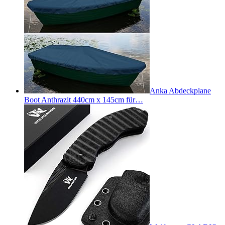
Anka Abdeckplane
Boot Anthrazit 440cm x 145cm für…